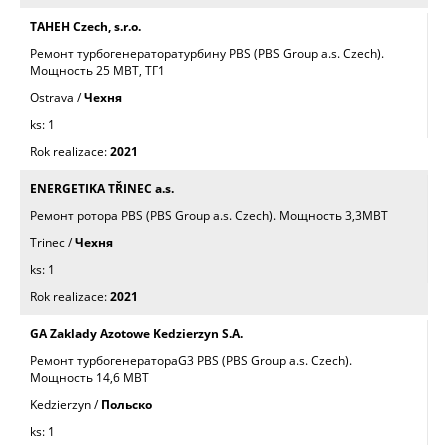
TAHEH Czech, s.r.o.
Ремонт турбогенераторатурбинy PBS (PBS Group a.s. Czech).
Mощность 25 МВТ, ТГ1
Ostrava /
Чехня
1
2021
ENERGETIKA TŘINEC a.s.
Ремонт роторa PBS (PBS Group a.s. Czech). Mощность 3,3МВТ
Trinec /
Чехня
1
2021
GA Zaklady Azotowe Kedzierzyn S.A.
Ремонт турбогенератораG3 PBS (PBS Group a.s. Czech).
Mощность 14,6 МВТ
Kedzierzyn /
Польскo
1