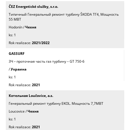
ČEZ Energetické služby, s.r.o.
Типичный Генеральный ремонт турбинy ŠKODA ТГ4, Mощность
55 МВТ
Hodonín /
Чехня
1
2021/2022
GASSURF
ЗЧ – проточная часть газ турбинy – GT 750-6
/
Украина
1
2021
Котельная Loučovice, a.s.
Генеральный ремонт турбинy EKOL. Mощность 7,7МВТ
Loucovice /
Чехня
1
2021