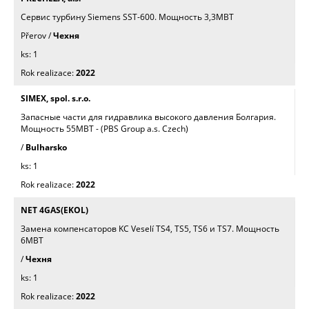
Сервис турбинy Siemens SST-600. Mощность 3,3МВТ
Přerov /
Чехня
1
2022
SIMEX, spol. s.r.o.
Запасные части для гидравлика высокого давления Болгария.
Mощность 55МВТ - (PBS Group a.s. Czech)
/
Bulharsko
1
2022
NET 4GAS(EKOL)
Замена компенсаторов KC Veselí TS4, TS5, TS6 и TS7. Mощность
6МВТ
/
Чехня
1
2022