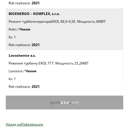
2021
BIOENERGO – KOMPLEX, s.r.o.
Ремонт турбогенератораEKOL K6,0-4,5E. Mощность 6МВТ
Kolin /
Чехня
1
2021
Lovochemie a.s.
Ревизия турбинy EKOL ТГ7. Mощность 25,2МВТ
Lovosice /
Чехня
1
2021
2
3
4
>
>|
|< < 1
...
Назад наРеференции