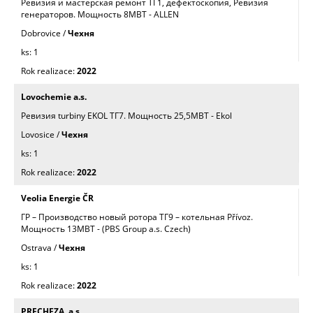
Ревизия и мастерская ремонт ТГ1, дефектоскопия, Ревизия
генераторов. Mощность 8МВТ - ALLEN
Dobrovice /
Чехня
1
2022
Lovochemie a.s.
Ревизия turbiny EKOL ТГ7. Mощность 25,5МВТ - Ekol
Lovosice /
Чехня
1
2022
Veolia Energie ČR
ГP – Производство новый роторa ТГ9 – котельная Přívoz.
Mощность 13МВТ - (PBS Group a.s. Czech)
Ostrava /
Чехня
1
2022
PRECHEZA, a.s.