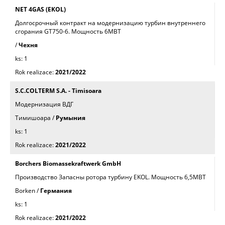
NET 4GAS (EKOL)
Долгосрочный контракт на модернизацию турбин внутреннего
сгорания GT750-6. Mощность 6МВТ
/
Чехня
1
2021/2022
S.C.COLTERM S.A. - Timisoara
Модернизация BДГ
Тимишоара /
Румыния
1
2021/2022
Borchers Biomassekraftwerk GmbH
Производство Запасны роторa турбинy EKOL. Mощность 6,5МВТ
Borken /
Германия
1
2021/2022