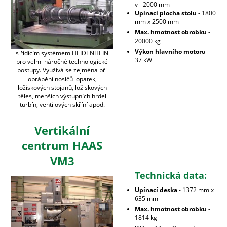
v - 2000 mm
Upínací plocha stolu
- 1800
mm x 2500 mm
Max. hmotnost obrobku
-
20000 kg
Výkon hlavního motoru
-
s řídícím systémem HEIDENHEIN
37 kW
pro velmi náročné technologické
postupy. Využívá se zejména při
obrábění nosičů lopatek,
ložiskových stojanů, ložiskových
těles, menších výstupních hrdel
turbín, ventilových skříní apod.
Vertikální
centrum HAAS
VM3
Technická data:
Upínací deska
- 1372 mm x
635 mm
Max. hmotnost obrobku
-
1814 kg