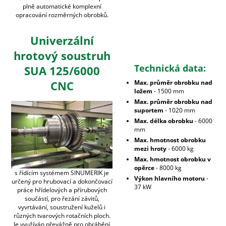
plně automatické komplexní
opracování rozměrných obrobků.
Univerzální
hrotový soustruh
Technická data:
SUA 125/6000
CNC
Max. průměr obrobku nad
ložem
- 1500 mm
Max. průměr obrobku nad
suportem
- 1020 mm
Max. délka obrobku
- 6000
mm
Max. hmotnost obrobku
mezi hroty
- 6000 kg
Max. hmotnost obrobku v
opěrce
- 8000 kg
s řídícím systémem SINUMERIK je
Výkon hlavního motoru
-
určený pro hrubovací a dokončovací
37 kW
práce hřídelových a přírubových
součástí, pro řezání závitů,
vyvrtávání, soustružení kuželů i
různých tvarových rotačních ploch.
Je využíván převážně pro obrábění