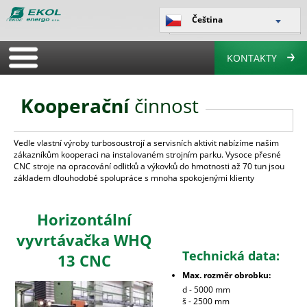
Čeština
KONTAKTY
Kooperační
činnost
Vedle vlastní výroby turbosoustrojí a servisních aktivit nabízíme našim
zákazníkům kooperaci na instalovaném strojním parku. Vysoce přesné
CNC stroje na opracování odlitků a výkovků do hmotnosti až 70 tun jsou
základem dlouhodobé spolupráce s mnoha spokojenými klienty
Horizontální
vyvrtávačka WHQ
Technická data:
13 CNC
Max. rozměr obrobku:
d - 5000 mm
š - 2500 mm