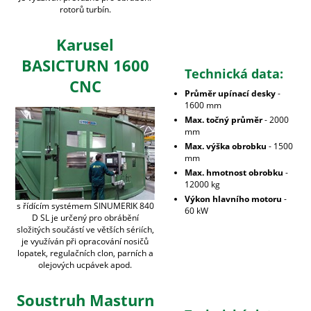
rotorů turbín.
Karusel
BASICTURN 1600
Technická data:
CNC
Průměr upínací desky
-
1600 mm
Max. točný průměr
- 2000
mm
Max. výška obrobku
- 1500
mm
Max. hmotnost obrobku
-
12000 kg
Výkon hlavního motoru
-
s řídícím systémem SINUMERIK 840
60 kW
D SL je určený pro obrábění
složitých součástí ve větších sériích,
je využíván při opracování nosičů
lopatek, regulačních clon, parních a
olejových ucpávek apod.
Soustruh Masturn