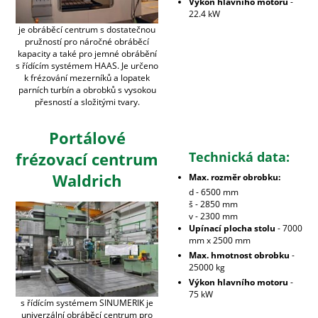
Výkon hlavního motoru
-
22.4 kW
je obráběcí centrum s dostatečnou
pružností pro náročné obráběcí
kapacity a také pro jemné obrábění
s řídícím systémem HAAS. Je určeno
k frézování mezerníků a lopatek
parních turbín a obrobků s vysokou
přesností a složitými tvary.
Portálové
frézovací centrum
Technická data:
Waldrich
Max. rozměr obrobku:
d - 6500 mm
š - 2850 mm
v - 2300 mm
Upínací plocha stolu
- 7000
mm x 2500 mm
Max. hmotnost obrobku
-
25000 kg
Výkon hlavního motoru
-
75 kW
s řídícím systémem SINUMERIK je
univerzální obráběcí centrum pro