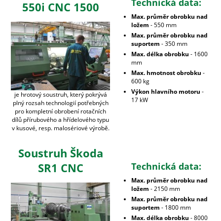
Technická data:
550i CNC 1500
Max. průměr obrobku nad
ložem
- 550 mm
Max. průměr obrobku nad
suportem
- 350 mm
Max. délka obrobku
- 1600
mm
Max. hmotnost obrobku
-
600 kg
Výkon hlavního motoru
-
je hrotový soustruh, který pokrývá
17 kW
plný rozsah technologií potřebných
pro kompletní obrobení rotačních
dílů přírubového a hřídelového typu
v kusové, resp. malosériové výrobě.
Soustruh Škoda
SR1 CNC
Technická data:
Max. průměr obrobku nad
ložem
- 2150 mm
Max. průměr obrobku nad
suportem
- 1800 mm
Max. délka obrobku
- 8000