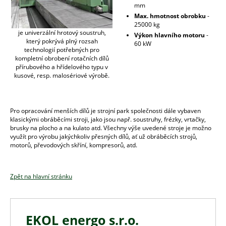
mm
Max. hmotnost obrobku
-
25000 kg
je univerzální hrotový soustruh,
Výkon hlavního motoru
-
který pokrývá plný rozsah
60 kW
technologií potřebných pro
kompletní obrobení rotačních dílů
přírubového a hřídelového typu v
kusové, resp. malosériové výrobě.
Pro opracování menších dílů je strojní park společnosti dále vybaven
klasickými obráběcími stroji, jako jsou např. soustruhy, frézky, vrtačky,
brusky na plocho a na kulato atd. Všechny výše uvedené stroje je možno
využít pro výrobu jakýchkoliv přesných dílů, ať už obráběcích strojů,
motorů, převodových skříní, kompresorů, atd.
Zpět na hlavní stránku
EKOL energo s.r.o.