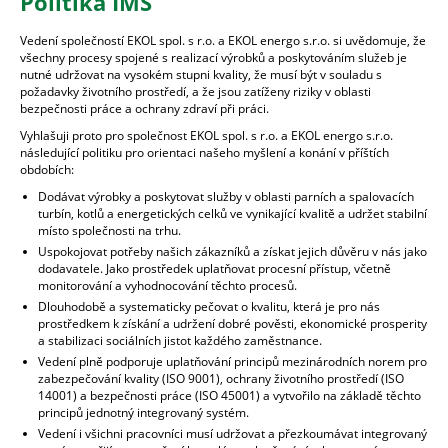
Politika IMS
Vedení společností EKOL spol. s r.o. a EKOL energo s.r.o. si uvědomuje, že
všechny procesy spojené s realizací výrobků a poskytováním služeb je
nutné udržovat na vysokém stupni kvality, že musí být v souladu s
požadavky životního prostředí, a že jsou zatíženy riziky v oblasti
bezpečnosti práce a ochrany zdraví při práci.
Vyhlašuji proto pro společnost EKOL spol. s r.o. a EKOL energo s.r.o.
následující politiku pro orientaci našeho myšlení a konání v příštích
obdobích:
Dodávat výrobky a poskytovat služby v oblasti parních a spalovacích
turbín, kotlů a energetických celků ve vynikající kvalitě a udržet stabilní
místo společnosti na trhu.
Uspokojovat potřeby našich zákazníků a získat jejich důvěru v nás jako
dodavatele. Jako prostředek uplatňovat procesní přístup, včetně
monitorování a vyhodnocování těchto procesů.
Dlouhodobě a systematicky pečovat o kvalitu, která je pro nás
prostředkem k získání a udržení dobré pověsti, ekonomické prosperity
a stabilizaci sociálních jistot každého zaměstnance.
Vedení plně podporuje uplatňování principů mezinárodních norem pro
zabezpečování kvality (ISO 9001), ochrany životního prostředí (ISO
14001) a bezpečnosti práce (ISO 45001) a vytvořilo na základě těchto
principů jednotný integrovaný systém.
Vedení i všichni pracovníci musí udržovat a přezkoumávat integrovaný