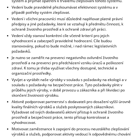
systém a přijímat opatření k trvalému zlepšování tohoto systému.
Vedení bude pravidelně přezkoumávat efektivnost systému a v
případě potřeby systém zlepšovat.
Vedení i všichni pracovníci musí důsledně naplňovat platné právní
předpisy a jiné požadavky, které se vztahují k předmětu činnosti, k
ochraně životního prostředí a k ochraně zdraví při práci.
Vedení vždy stanoví konkrétní cíle včetně kriterií pro jejich
vyhodnocení a zabezpečí pravidelné hodnocení. Cíle budou
stanovovány, pokud to bude možné, i nad rámec legislativních
požadavků.
Je nutno se zaměřit na prevenci negativního ovlivnění životního
prostředí a na prevenci pro předcházení vzniku úrazů a poškození
zdraví. K tomu je třeba využívat všechny dostupné, technické a
organizační prostředky.
Vyvíjet a vyrábět naše výrobky v souladu s požadavky na ekologii a v
souladu s požadavky na bezpečnost práce. Tyto požadavky plnit v
průběhu jejich výroby, v době provozu u zákazníka a při likvidaci po
skončení životnosti výrobku.
Aktivně podporovat partnerství s dodavateli pro dosažení vyšší úrovně
kvality finálních výrobků a služeb poskytovaných zákazníkovi.
Vyžadovat od svých dodavatelů aktivní přístup k ochraně životního
prostředí a bezpečnosti práce, tento přístup kontrolovat a
vyhodnocovat.
Motivovat zaměstnance k zapojení do procesu neustálého zlepšování
výrobků a služeb, podporovat aktivity vedoucí k odpovědnému chování