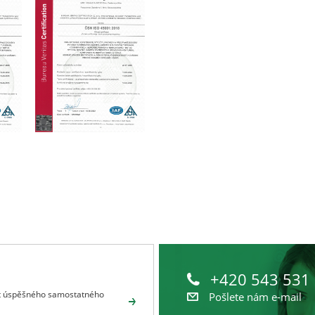
+420 543 531
let úspěšného samostatného
Pošlete nám e-mail