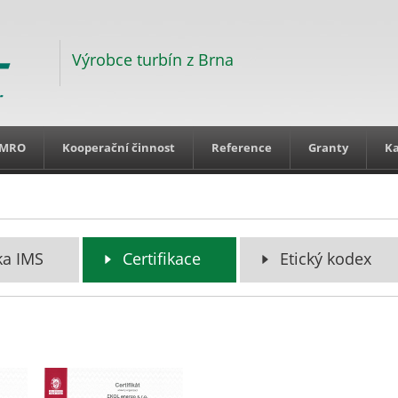
Výrobce turbín z Brna
MRO
Kooperační činnost
Reference
Granty
Ka
ka IMS
Certifikace
Etický kodex