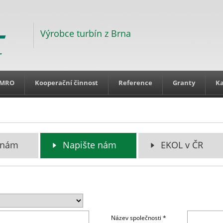
Výrobce turbín z Brna
MRO
Kooperační činnost
Reference
Granty
Ka
 nám
Napište nám
EKOL v ČR
Název společnosti *