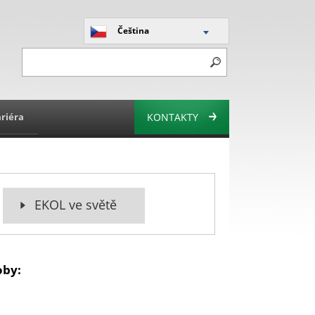
Čeština
riéra
KONTAKTY
EKOL ve světě
oby: