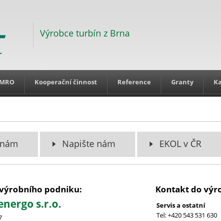
Výrobce turbín z Brna
MRO
Kooperační činnost
Reference
Granty
Ka
 nám
Napište nám
EKOL v ČR
výrobního podniku:
Kontakt do výr
nergo s.r.o.
Servis a ostatní
Tel: +420 543 531 630
7