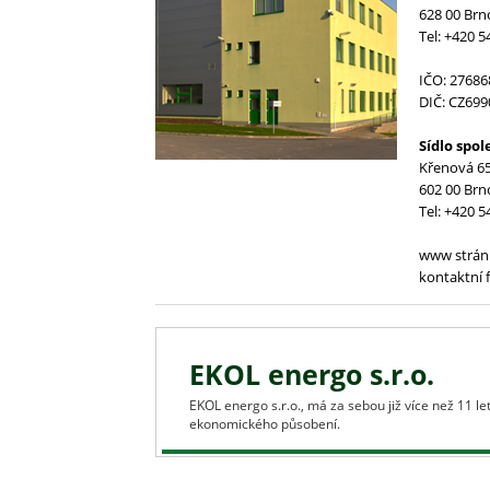
628 00 Brn
Tel: +420 5
IČO: 27686
DIČ: CZ69
Sídlo spol
Křenová 6
602 00 Brn
Tel: +420 5
www strán
kontaktní 
EKOL energo s.r.o.
EKOL energo s.r.o., má za sebou již více než 11 
ekonomického působení.