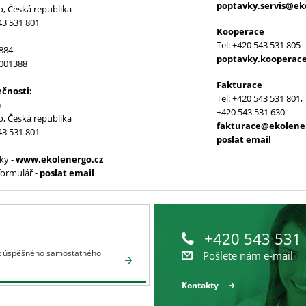
poptavky.servis@ek
o, Česká republika
43 531 801
Kooperace
Tel: +420 543 531 805
884
poptavky.kooperac
9001388
Fakturace
ečnosti:
Tel: +420 543 531 801,
5
+420 543 531 630
o, Česká republika
fakturace@ekolene
43 531 801
poslat email
ky -
www.ekolenergo.cz
formulář -
poslat email
+420 543 531
let úspěšného samostatného
Pošlete nám e-mail
Kontakty