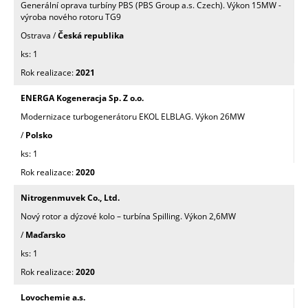
Generální oprava turbíny PBS (PBS Group a.s. Czech). Výkon 15MW -
výroba nového rotoru TG9
Ostrava /
Česká republika
1
2021
ENERGA Kogeneracja Sp. Z o.o.
Modernizace turbogenerátoru EKOL ELBLAG. Výkon 26MW
/
Polsko
1
2020
Nitrogenmuvek Co., Ltd.
Nový rotor a dýzové kolo – turbína Spilling. Výkon 2,6MW
/
Maďarsko
1
2020
Lovochemie a.s.