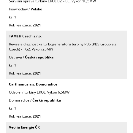
Servisní oprava turbíny EKOL B2 – EC. Výkon 10,5MW
Inowroclaw /
Polsko
1
2021
TAMEH Czech s.r.o.
Revize a diagnostika turbogenerátoru turbíny PBS (PBS Group a.s.
Czech) - TG2. Výkon 25MW
Ostrava /
Česká republika
1
2021
Carthamus a.s. Domoradice
Odsolení turbíny EKOL, Výkon 6,5MW
Domoradice /
Česká republika
1
2021
Veolia Energie ČR