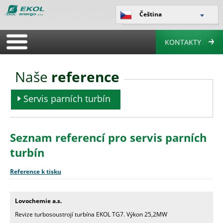
Čeština
KONTAKTY
Naše
reference
Servis parních turbín
Seznam referencí pro servis parních
turbín
Reference k tisku
Lovochemie a.s.
Revize turbosoustrojí turbína EKOL TG7. Výkon 25,2MW