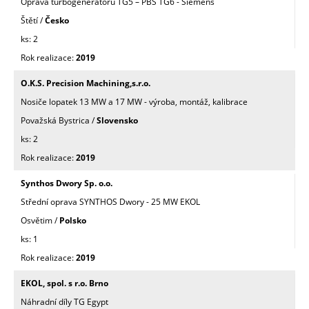
Oprava turbogenerátoru TG5 – PBS TG6 - Siemens
Štětí /
Česko
2
2019
O.K.S. Precision Machining,s.r.o.
Nosiče lopatek 13 MW a 17 MW - výroba, montáž, kalibrace
Považská Bystrica /
Slovensko
2
2019
Synthos Dwory Sp. o.o.
Střední oprava SYNTHOS Dwory - 25 MW EKOL
Osvětim /
Polsko
1
2019
EKOL, spol. s r.o. Brno
Náhradní díly TG Egypt