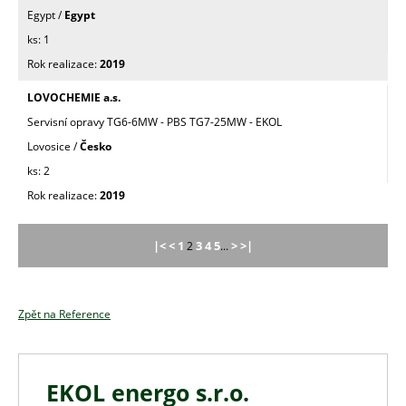
Egypt /
Egypt
1
2019
LOVOCHEMIE a.s.
Servisní opravy TG6-6MW - PBS TG7-25MW - EKOL
Lovosice /
Česko
2
2019
|<
<
1
3
4
5
>
>|
2
...
Zpět na Reference
EKOL energo s.r.o.