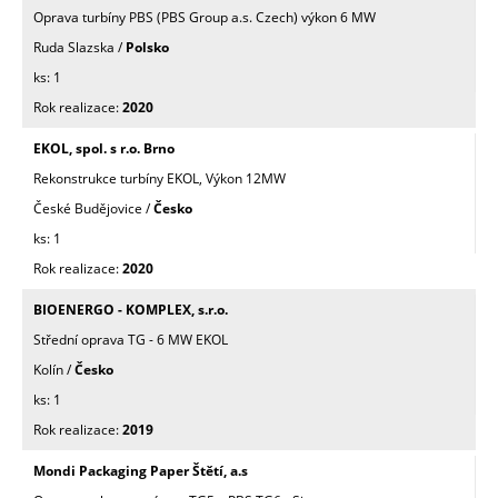
Oprava turbíny PBS (PBS Group a.s. Czech) výkon 6 MW
Ruda Slazska /
Polsko
1
2020
EKOL, spol. s r.o. Brno
Rekonstrukce turbíny EKOL, Výkon 12MW
České Budějovice /
Česko
1
2020
BIOENERGO - KOMPLEX, s.r.o.
Střední oprava TG - 6 MW EKOL
Kolín /
Česko
1
2019
Mondi Packaging Paper Štětí, a.s