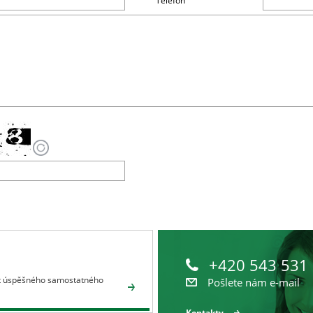
Telefon
+420 543 531
let úspěšného samostatného
Pošlete nám e-mail
Kontakty