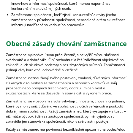
know-how a informací společnosti, které mohou napomáhat
konkurenčním aktivitám jiných osob.
Zaměstnanci společnosti, kteří zjistili konkurenční aktivity jiného
zaměstnance v působnosti společnosti, neprodleně o této skutečnosti
informují nadřízeného vedoucího pracovníka.
Obecné zásady chování zaměstnance
Zaměstnanci vykonávají svou práci čestně, s nejvyšší mírou slušnosti,
svědomitě a v dobré víře. Činí rozhodnutí a řeší záležitosti objektivně na
základě jejich skutkové podstaty a bez zbytečných průtahů. Zaměstnanci
jednají vždy korektně, odpovědně a vstřícně.
Zaměstnanci nezneužívají svého postavení, znalostí, důvěrných informací
získaných v souvislosti se zaměstnáním a osobních kontaktů ve svůj
prospěch nebo prospěch třetích osob, dodržují mlčenlivost o
skutečnostech, které se dozvěděli v souvislosti s výkonem práce.
Zaměstnanci se v osobním životě vyhýbají činnostem, chování či jednání,
které by mohly snížit důvěru ve společnost v očích veřejnosti a poškodit
dobré jméno společnosti. Každý zaměstnanec, který vystupuje v situaci, v
níž může být pokládán za zástupce společnosti, by měl vyjadřovat
zpravidla jen stanoviska společnosti, nikoliv své vlastní postoje.
Každý zaměstnanec má povinnost bezodkladně upozornit na podezřelou