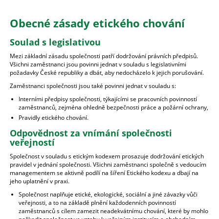
Obecné zásady etického chování
Soulad s legislativou
Mezi základní zásadu společnosti patří dodržování právních předpisů.
Všichni zaměstnanci jsou povinni jednat v souladu s legislativními
požadavky České republiky a dbát, aby nedocházelo k jejich porušování.
Zaměstnanci společnosti jsou také povinni jednat v souladu s:
Interními předpisy společnosti, týkajícími se pracovních povinností
zaměstnanců, zejména ohledně bezpečnosti práce a požární ochrany,
Pravidly etického chování.
Odpovědnost za vnímání společnosti
veřejností
Společnost v souladu s etickým kodexem prosazuje dodržování etických
pravidel v jednání společnosti. Všichni zaměstnanci společně s vedoucím
managementem se aktivně podílí na šíření Etického kodexu a dbají na
jeho uplatnění v praxi.
Společnost naplňuje etické, ekologické, sociální a jiné závazky vůči
veřejnosti, a to na základě plnění každodenních povinností
zaměstnanců s cílem zamezit neadekvátnímu chování, které by mohlo