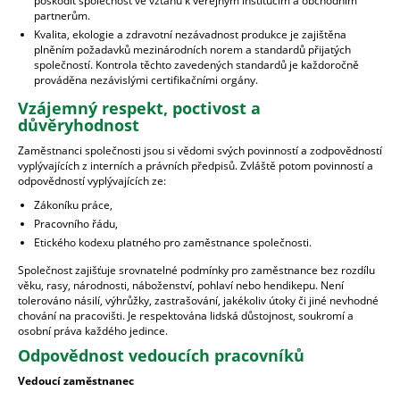
poškodit společnost ve vztahu k veřejným institucím a obchodním
partnerům.
Kvalita, ekologie a zdravotní nezávadnost produkce je zajištěna
plněním požadavků mezinárodních norem a standardů přijatých
společností. Kontrola těchto zavedených standardů je každoročně
prováděna nezávislými certifikačními orgány.
Vzájemný respekt, poctivost a
důvěryhodnost
Zaměstnanci společnosti jsou si vědomi svých povinností a zodpovědností
vyplývajících z interních a právních předpisů. Zvláště potom povinností a
odpovědností vyplývajících ze:
Zákoníku práce,
Pracovního řádu,
Etického kodexu platného pro zaměstnance společnosti.
Společnost zajišťuje srovnatelné podmínky pro zaměstnance bez rozdílu
věku, rasy, národnosti, náboženství, pohlaví nebo hendikepu. Není
tolerováno násilí, výhrůžky, zastrašování, jakékoliv útoky či jiné nevhodné
chování na pracovišti. Je respektována lidská důstojnost, soukromí a
osobní práva každého jedince.
Odpovědnost vedoucích pracovníků
Vedoucí zaměstnanec