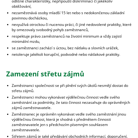
odlišné charakteristiky, nepřipouští diskriminaci či jakékoliv
obtěžování,
nezaměstnává osoby mladší 15 let nebo s nedokončenou základní
povinnou docházkou,
nevyužívá otrockou či nucenou práci, či jiné nedovolené praktiky, které
by omezovaly svobodný pohyb zaměstnanců,
respektuje právo zaměstnanců na životní minimum a vždy zajistí
minimální mzdu,
se zaměstnanci zachází s úctou, bez nátlaku a slovních urážek,
netoleruje jakékoli korupční, podvodné nebo nátlakové praktiky.
Zamezení střetu zájmů
Zaměstnanci společnosti se při plnění svých úkolů nesmějí dostat do
střetu zájmů.
Zaměstnanci mohou vykonávat výdělečnou činnost vedle svého
zaměstnání za podmínky, že tato činnost nezasahuje do oprávněných
zájmů zaměstnavatele.
Zaměstnanec je oprávněn vykonávat vedle svého zaměstnání jinou
výdělečnou činnost, která je shodná s předmětem činnosti
zaměstnavatele jen s předchozím písemným souhlasem
zaměstnavatele.
Střetem zájmů je také předávání obchodních informací, doporučení,