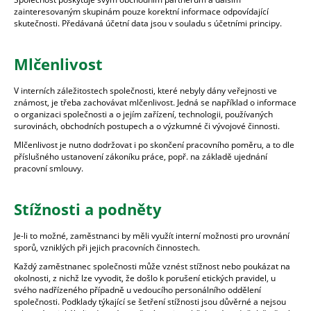
zainteresovaným skupinám pouze korektní informace odpovídající
skutečnosti. Předávaná účetní data jsou v souladu s účetními principy.
Mlčenlivost
V interních záležitostech společnosti, které nebyly dány veřejnosti ve
známost, je třeba zachovávat mlčenlivost. Jedná se například o informace
o organizaci společnosti a o jejím zařízení, technologii, používaných
surovinách, obchodních postupech a o výzkumné či vývojové činnosti.
Mlčenlivost je nutno dodržovat i po skončení pracovního poměru, a to dle
příslušného ustanovení zákoníku práce, popř. na základě ujednání
pracovní smlouvy.
Stížnosti a podněty
Je-li to možné, zaměstnanci by měli využít interní možnosti pro urovnání
sporů, vzniklých při jejich pracovních činnostech.
Každý zaměstnanec společnosti může vznést stížnost nebo poukázat na
okolnosti, z nichž lze vyvodit, že došlo k porušení etických pravidel, u
svého nadřízeného případně u vedoucího personálního oddělení
společnosti. Podklady týkající se šetření stížnosti jsou důvěrné a nejsou