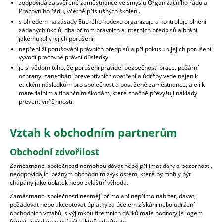
zodpovídá za svěřené zaměstnance ve smyslu Organizačního řádu a
Pracovního řádu, včetně příslušných školení.
s ohledem na zásady Etického kodexu organizuje a kontroluje plnění
zadaných úkolů, dbá přitom právních a interních předpisů a brání
jakémukoliv jejich porušení.
nepřehlíží porušování právních předpisů a při pokusu o jejich porušení
vyvodí pracovně právní důsledky.
je si vědom toho, že porušení pravidel bezpečnosti práce, požární
ochrany, zanedbání preventivních opatření a údržby vede nejen k
etickým následkům pro společnost a postižené zaměstnance, ale i k
materiálním a finančním škodám, které značně převyšují náklady
preventivní činnosti.
Vztah k obchodním partnerům
Obchodní zdvořilost
Zaměstnanci společnosti nemohou dávat nebo přijímat dary a pozornosti,
neodpovídající běžným obchodním zvyklostem, které by mohly být
chápány jako úplatek nebo zvláštní výhoda.
Zaměstnanci společnosti nesmějí přímo ani nepřímo nabízet, dávat,
požadovat nebo akceptovat úplatky za účelem získání nebo udržení
obchodních vztahů, s výjimkou firemních dárků malé hodnoty (s logem
firmy). Jiné dary musí být taktně odmítnuty.