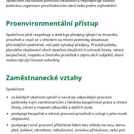
Společnost zachovává politickou neutralitu a nepodporuje žádnou
politickou organizaci prostřednictvím darů nebo jiného zvýhodnění.
Proenvironmentální přístup
Společnost plně respektuje a dodržuje předpisy týkající se životního
prostředí a snaží se s ohledem na místní podmínky dosahovat
příznivějších podmínek, než jaké vyžadují předpisy. Provádí politiku
plynulého zlepšování všech opatření sloužících k ochraně života, zdraví,
bezpečnosti, majetku a životního prostředí v zájmu těch subjektů, které
mohou být její činností ovlivněny.
Zaměstnanecké vztahy
Společnost
za každých okolností vytváří a zaručuje odpovídající pracovní
podmínky svým zaměstnancům z hlediska bezpečnosti práce a chrání
životy, zdraví a majetek zákazníků a dalších osob,
poskytuje bezpečné a zdravé pracovní prostředí a usiluje o jeho trvalé
zlepšování,
poskytuje rovné pracovní příležitosti lidem bez ohledu na rasu, barvu
pleti, pohlaví, národnost, náboženství, etnickou příslušnost, nebo jiné