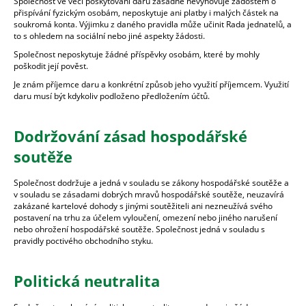
Společnost ve věci poskytování darů zásadně nevyhovuje žádostem o
přispívání fyzickým osobám, neposkytuje ani platby i malých částek na
soukromá konta. Výjimku z daného pravidla může učinit Rada jednatelů, a
to s ohledem na sociální nebo jiné aspekty žádosti.
Společnost neposkytuje žádné příspěvky osobám, které by mohly
poškodit její pověst.
Je znám příjemce daru a konkrétní způsob jeho využití příjemcem. Využití
daru musí být kdykoliv podloženo předložením účtů.
Dodržování zásad hospodářské
soutěže
Společnost dodržuje a jedná v souladu se zákony hospodářské soutěže a
v souladu se zásadami dobrých mravů hospodářské soutěže, neuzavírá
zakázané kartelové dohody s jinými soutěžiteli ani nezneužívá svého
postavení na trhu za účelem vyloučení, omezení nebo jiného narušení
nebo ohrožení hospodářské soutěže. Společnost jedná v souladu s
pravidly poctivého obchodního styku.
Politická neutralita