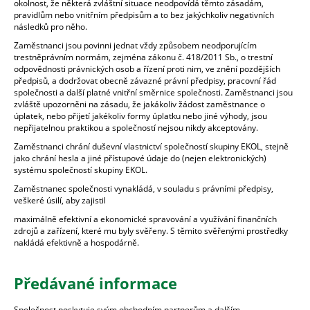
okolnost, že některá zvláštní situace neodpovídá těmto zásadám,
pravidlům nebo vnitřním předpisům a to bez jakýchkoliv negativních
následků pro něho.
Zaměstnanci jsou povinni jednat vždy způsobem neodporujícím
trestněprávním normám, zejména zákonu č. 418/2011 Sb., o trestní
odpovědnosti právnických osob a řízení proti nim, ve znění pozdějších
předpisů, a dodržovat obecně závazné právní předpisy, pracovní řád
společnosti a další platné vnitřní směrnice společnosti. Zaměstnanci jsou
zvláště upozorněni na zásadu, že jakákoliv žádost zaměstnance o
úplatek, nebo přijetí jakékoliv formy úplatku nebo jiné výhody, jsou
nepřijatelnou praktikou a společností nejsou nikdy akceptovány.
Zaměstnanci chrání duševní vlastnictví společností skupiny EKOL, stejně
jako chrání hesla a jiné přístupové údaje do (nejen elektronických)
systému společností skupiny EKOL.
Zaměstnanec společnosti vynakládá, v souladu s právními předpisy,
veškeré úsilí, aby zajistil
maximálně efektivní a ekonomické spravování a využívání finančních
zdrojů a zařízení, které mu byly svěřeny. S těmito svěřenými prostředky
nakládá efektivně a hospodárně.
Předávané informace
Společnost poskytuje svým obchodním partnerům a dalším