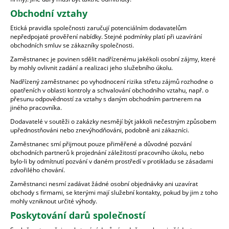
Obchodní vztahy
Etická pravidla společnosti zaručují potenciálním dodavatelům
nepředpojaté prověření nabídky. Stejné podmínky platí při uzavírání
obchodních smluv se zákazníky společnosti.
Zaměstnanec je povinen sdělit nadřízenému jakékoli osobní zájmy, které
by mohly ovlivnit zadání a realizaci jeho služebního úkolu.
Nadřízený zaměstnanec po vyhodnocení rizika střetu zájmů rozhodne o
opatřeních v oblasti kontroly a schvalování obchodního vztahu, např. o
přesunu odpovědností za vztahy s daným obchodním partnerem na
jiného pracovníka.
Dodavatelé v soutěži o zakázky nesmějí být jakkoli nečestným způsobem
upřednostňováni nebo znevýhodňováni, podobně ani zákazníci.
Zaměstnanec smí přijmout pouze přiměřené a důvodné pozvání
obchodních partnerů k projednání záležitostí pracovního úkolu, nebo
bylo-li by odmítnutí pozvání v daném prostředí v protikladu se zásadami
zdvořilého chování.
Zaměstnanci nesmí zadávat žádné osobní objednávky ani uzavírat
obchody s firmami, se kterými mají služební kontakty, pokud by jim z toho
mohly vzniknout určité výhody.
Poskytování darů společností