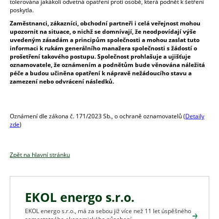
tolerována jakákoli odvetná opatření proti osobě, která podnět k šetření
poskytla.
Zaměstnanci, zákazníci, obchodní partneři i celá veřejnost mohou
upozornit na situace, o nichž se domnívají, že neodpovídají výše
uvedeným zásadám a principům společnosti a mohou zaslat tuto
informaci k rukám generálního manažera společnosti s žádostí o
prošetření takového postupu. Společnost prohlašuje a ujišťuje
oznamovatele, že oznámením a podnětům bude věnována náležitá
péče a budou učiněna opatření k nápravě nežádoucího stavu a
zamezení nebo odvrácení následků.
Oznámení dle zákona č. 171/2023 Sb., o ochraně oznamovatelů (
Detaily
zde
)
Zpět na hlavní stránku
EKOL energo s.r.o.
EKOL energo s.r.o., má za sebou již více než 11 let úspěšného